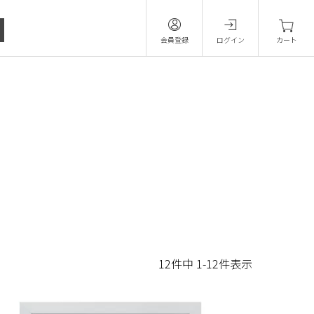
会員登録
ログイン
カート
12
件中
1
-
12
件表示