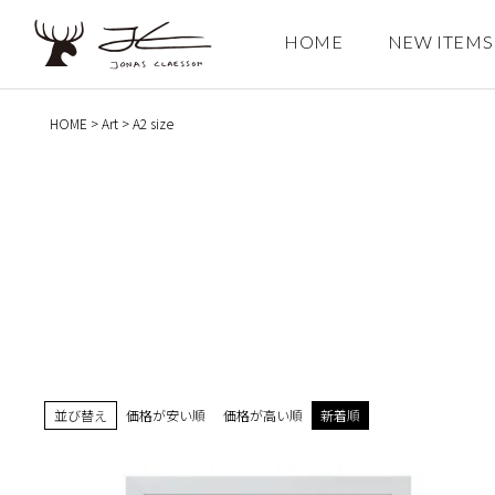
HOME
NEW ITEMS
検索
HOME
Art
A2 size
並び替え
価格が安い順
価格が高い順
新着順