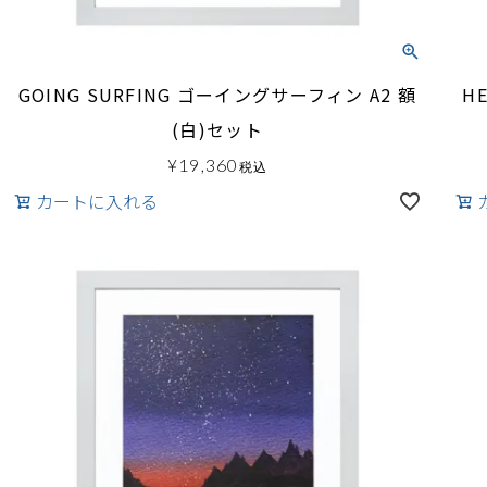
GOING SURFING ゴーイングサーフィン A2 額
H
(白)セット
¥
19,360
税込
カートに入れる