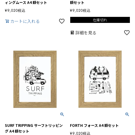
ィングムース A4 額セット
額セット
¥
9,020
税込
¥
9,020
税込
在庫切れ
カートに入れる
詳細を見る
SURF TRIPPING サーフトリッピン
FORTH フォース A4 額セット
グ A4 額セット
¥
9,020
税込