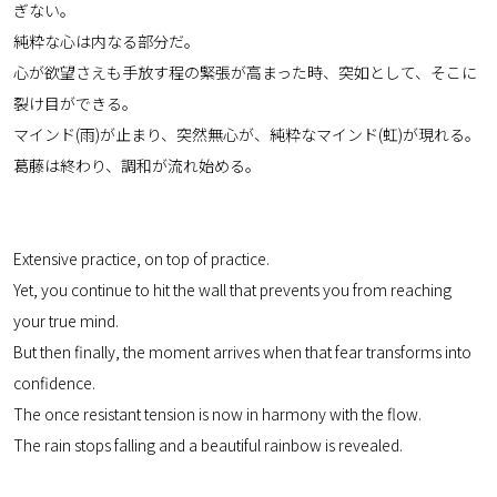
ぎない。
純粋な心は内なる部分だ。
心が欲望さえも手放す程の緊張が高まった時、突如として、そこに
裂け目ができる。
マインド(雨)が止まり、突然無心が、純粋なマインド(虹)が現れる。
葛藤は終わり、調和が流れ始める。
Extensive practice, on top of practice.
Yet, you continue to hit the wall that prevents you from reaching
your true mind.
But then finally, the moment arrives when that fear transforms into
confidence.
The once resistant tension is now in harmony with the flow.
The rain stops falling and a beautiful rainbow is revealed.