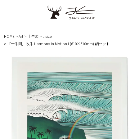
HOME
Art
十牛図
L size
「十牛図」牧牛 Harmony In Motion L(610×610mm) 額セット