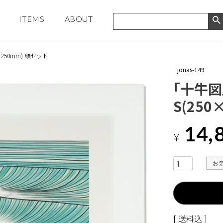
ITEMS
ABOUT
0×250mm) 額セット
jonas-149
「十牛図」
S(250
14,
¥
お
送料込