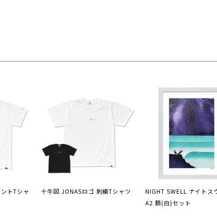
リントTシャ
十牛図 JONASロゴ 刺繍Tシャツ
NIGHT SWELL ナイト
A2 額(白)セット