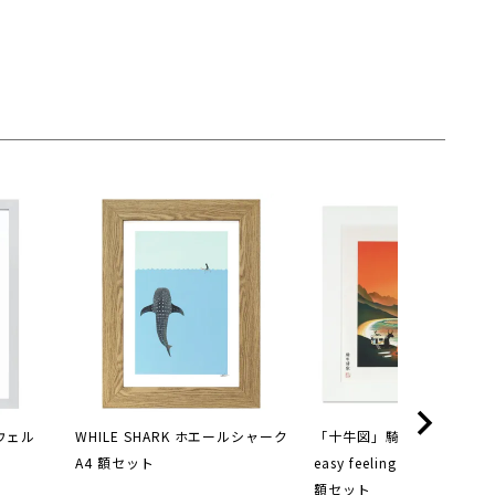
スウェル
WHILE SHARK ホエールシャーク
「十牛図」騎牛帰家 Peacefu
A4 額セット
easy feeling S(250×250
額セット