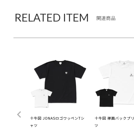
RELATED ITEM
関連商品
十牛図 JONASロゴワッペンTシ
十牛図 禅画バックプ
ャツ
ツ