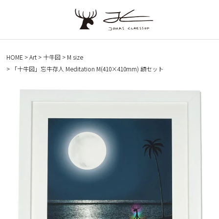
HOME
Art
十牛図
M size
「十牛図」忘牛存人 Meditation M(410×410mm) 額セット