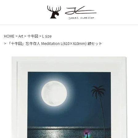
HOME
Art
十牛図
L size
「十牛図」忘牛存人 Meditation L(610×610mm) 額セット