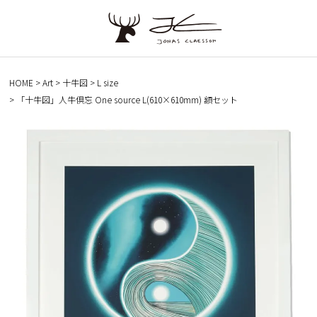
HOME
Art
十牛図
L size
「十牛図」人牛倶忘 One source L(610×610mm) 額セット