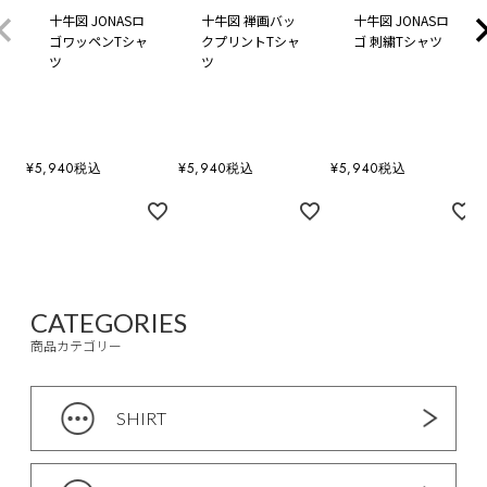
十牛図 JONASロ
十牛図 禅画バッ
十牛図 JONASロ
ゴワッペンTシャ
クプリントTシャ
ゴ 刺繍Tシャツ
ツ
ツ
¥
5,940
税込
¥
5,940
税込
¥
5,940
税込
CATEGORIES
商品カテゴリー
SHIRT