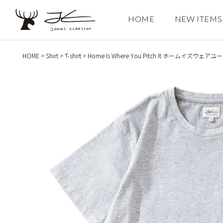
HOME
NEW ITEMS
検索
HOME
Shirt
T-shirt
Home Is Where You Pitch It ホームイズウ