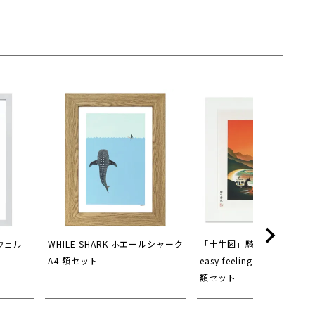
スウェル
WHILE SHARK ホエールシャーク
「十牛図」騎牛帰家 Peacefu
A4 額セット
easy feeling S(250×250
額セット