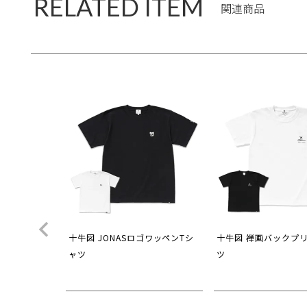
RELATED ITEM
関連商品
十牛図 JONASロゴワッペンTシ
十牛図 禅画バックプ
ャツ
ツ