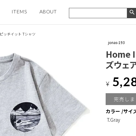
ITEMS
ABOUT
ェアユーピッチイット Tシャツ
jonas-193
Home I
ズウェア
5,2
¥
完売しま
カラー
サイ
T.Gray