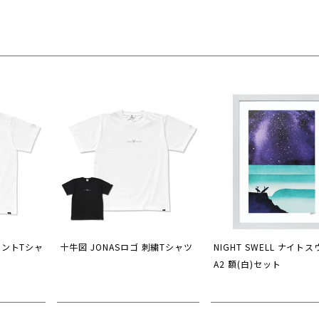
リントTシャ
十牛図 JONASロゴ 刺繍Tシャツ
NIGHT SWELL ナイト
A2 額(白)セット