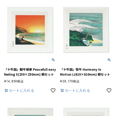
「十牛図」騎牛帰家 Peacefull easy
「十牛図」牧牛 Harmony In
feeling S(250×250mm) 額セット
Motion L(610×610mm) 額セット
¥
14,850
税込
¥
38,170
税込
カートに入れる
カートに入れる