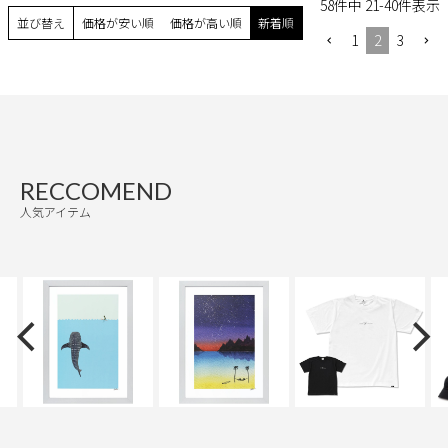
58
件中
21
-
40
件表示
並び替え
価格が安い順
価格が高い順
新着順
1
2
3
RECCOMEND
人気アイテム