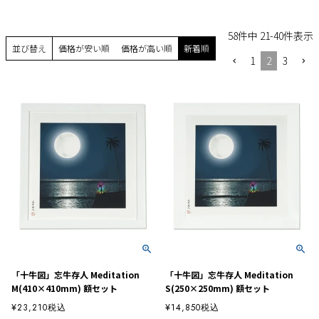
58
件中
21
-
40
件表示
並び替え
価格が安い順
価格が高い順
新着順
1
2
3
「十牛図」忘牛存人 Meditation
「十牛図」忘牛存人 Meditation
M(410×410mm) 額セット
S(250×250mm) 額セット
¥
23,210
税込
¥
14,850
税込