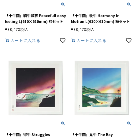
「十牛図」騎牛帰家 Peacefull easy
「十牛図」牧牛 Harmony In
feeling L(610×610mm) 額セット
Motion L(610×610mm) 額セット
¥
38,170
税込
¥
38,170
税込
カートに入れる
カートに入れる
「十牛図」得牛 Struggles
「十牛図」見牛 The Bay