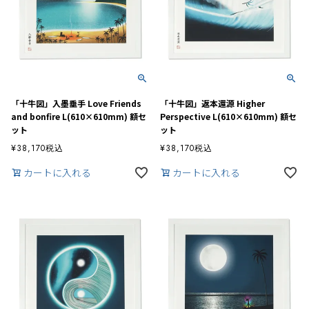
「十牛図」入墨垂手 Love Friends
「十牛図」返本還源 Higher
and bonfire L(610×610mm) 額セ
Perspective L(610×610mm) 額セ
ット
ット
¥
38,170
税込
¥
38,170
税込
カートに入れる
カートに入れる