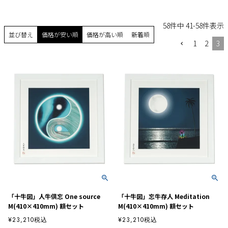
58
件中
41
-
58
件表示
並び替え
価格が安い順
価格が高い順
新着順
1
2
3
「十牛図」人牛倶忘 One source
「十牛図」忘牛存人 Meditation
M(410×410mm) 額セット
M(410×410mm) 額セット
¥
23,210
税込
¥
23,210
税込